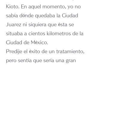
Kioto. En aquel momento, yo no
sabía dónde quedaba la Ciudad
Juarez ni siquiera que ésta se
situaba a cientos kilometros de la
Ciudad de México.
Predije el éxito de un tratamiento,
pero sentía que sería una gran
carga para la familia venir a Kioto
para el tratamiento. Sugerí que
Carlos recibiera el tratamiento en su
patria.
Sin embargo, la medicina utilizada
para el tratamiento no era familiar
al Dr. Monrroy ni a la comunidad
médica de México. La droga no